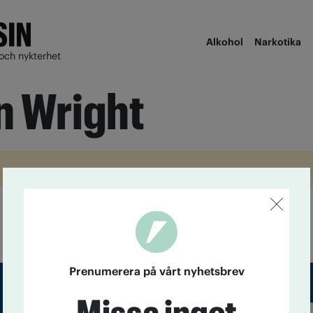
Alkohol
Narkotika
och nykterhet
n Wright
Prenumerera på vårt nyhetsbrev