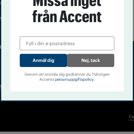
Missa inget
m droger och nykterhet
från Accent
Läs tidigare
ndegatan 21, 116 33 Stockholm
nummer av
Accent
 utgivare: Barbro Janson Lundkvist,
Nej, tack
Genom att anmäla dig godkänner du Tidningen
Accents
personuppgiftspolicy.
Tidningsarkiv
In English
Co