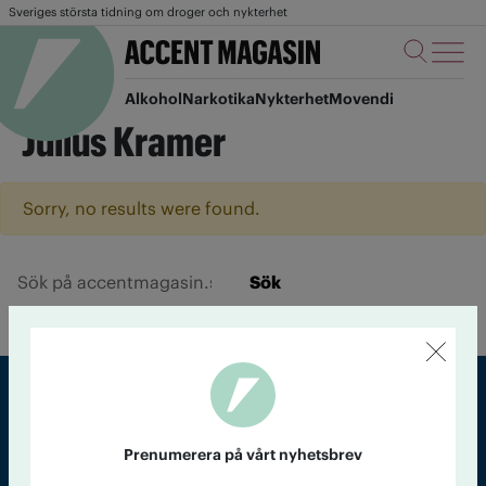
Sveriges största tidning om droger och nykterhet
Alkohol
Narkotika
Nykterhet
Movendi
Julius Kramer
Sorry, no results were found.
Sök
Sveriges största tidning om droger och nykterhet
Prenumerera på vårt nyhetsbrev
Tidningen Accent, A4, Bondegatan 21, 116 33 Stockholm