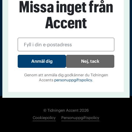
Missa inget från
Kontakt
Om Tidningen
Tidningsarkiv
In English
Accent
Läs tidigare
nummer av
Accent
Nej, tack
Genom att anmäla dig godkänner du Tidningen
Accents
personuppgiftspolicy.
© Tidningen Accent 2026
Cookiepolicy
Personuppgiftspolicy