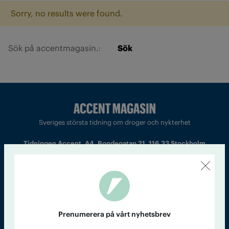
Sorry, no results were found.
Sök
Sveriges största tidning om droger och nykterhet
Tidningen Accent, A4, Bondegatan 21, 116 33 Stockholm
accent@iogt.se
Chefredaktör och ansvarig utgivare: Barbro Janson Lundkvist,
barbro@a4.se.
Prenumerera på vårt nyhetsbrev