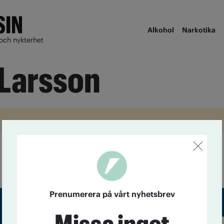
Alkohol
Narkotika
och nykterhet
 Larsson
Prenumerera på vårt nyhetsbrev