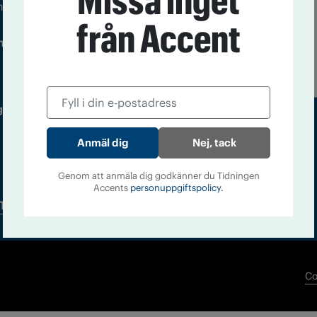
Missa inget
m droger och nykterhet
från Accent
Läs tidigare
ndegatan 21, 116 33 Stockholm
nummer av
Accent
 utgivare: Barbro Janson Lundkvist,
Nej, tack
Genom att anmäla dig godkänner du Tidningen
Accents
personuppgiftspolicy.
Tidningsarkiv
In English
Co