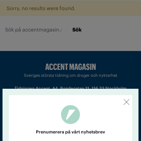
Sorry, no results were found.
Sök
Sveriges största tidning om droger och nykterhet
Tidningen Accent, A4, Bondegatan 21, 116 33 Stockholm
accent@iogt.se
Chefredaktör och ansvarig utgivare: Barbro Janson Lundkvist,
barbro@a4.se.
Prenumerera på vårt nyhetsbrev