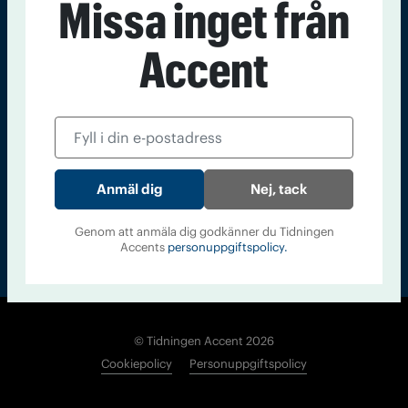
Missa inget från
Kontakt
Om Tidningen
Tidningsarkiv
In English
Accent
Läs tidigare
nummer av
Accent
Nej, tack
Genom att anmäla dig godkänner du Tidningen
Accents
personuppgiftspolicy.
© Tidningen Accent 2026
Cookiepolicy
Personuppgiftspolicy