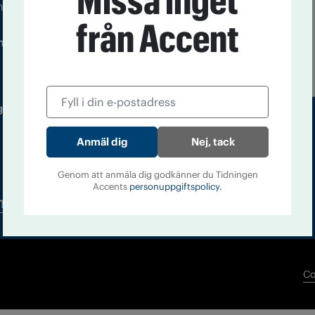
Missa inget
m droger och nykterhet
från Accent
Läs tidigare
ndegatan 21, 116 33 Stockholm
nummer av
Accent
 utgivare: Barbro Janson Lundkvist,
Nej, tack
Genom att anmäla dig godkänner du Tidningen
Accents
personuppgiftspolicy.
Tidningsarkiv
In English
Co