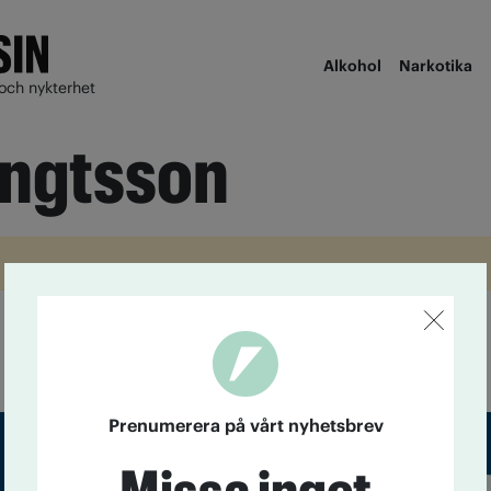
Alkohol
Narkotika
och nykterhet
engtsson
Prenumerera på vårt nyhetsbrev