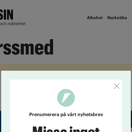
Alkohol
Narkotika
och nykterhet
orssmed
Prenumerera på vårt nyhetsbrev