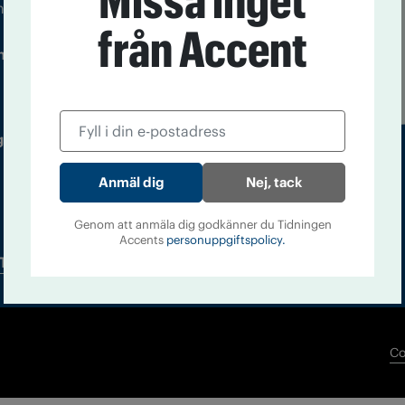
Missa inget
m droger och nykterhet
från Accent
Läs tidigare
ndegatan 21, 116 33 Stockholm
nummer av
Accent
 utgivare: Barbro Janson Lundkvist,
Nej, tack
Genom att anmäla dig godkänner du Tidningen
Accents
personuppgiftspolicy.
Tidningsarkiv
In English
Co