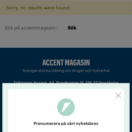
Sorry, no results were found.
Sök
Sveriges största tidning om droger och nykterhet
Tidningen Accent, A4, Bondegatan 21, 116 33 Stockholm
accent@iogt.se
Chefredaktör och ansvarig utgivare: Barbro Janson Lundkvist,
barbro@a4.se.
Prenumerera på vårt nyhetsbrev