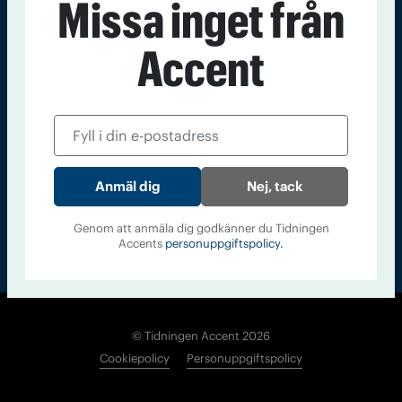
Missa inget från
Kontakt
Om Tidningen
Tidningsarkiv
In English
Accent
Läs tidigare
nummer av
Accent
Nej, tack
Genom att anmäla dig godkänner du Tidningen
Accents
personuppgiftspolicy.
© Tidningen Accent 2026
Cookiepolicy
Personuppgiftspolicy