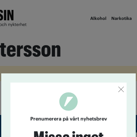
Alkohol
Narkotika
och nykterhet
ttersson
Prenumerera på vårt nyhetsbrev