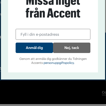
Missa inget
m droger och nykterhet
från Accent
Läs tidigare
ndegatan 21, 116 33 Stockholm
nummer av
Accent
 utgivare: Barbro Janson Lundkvist,
Nej, tack
Genom att anmäla dig godkänner du Tidningen
Accents
personuppgiftspolicy.
Tidningsarkiv
In English
Co