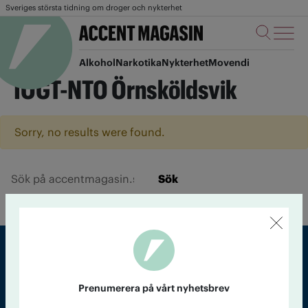
Sveriges största tidning om droger och nykterhet
Alkohol
Narkotika
Nykterhet
Movendi
IOGT-NTO Örnsköldsvik
Sorry, no results were found.
Sök
Sveriges största tidning om droger och nykterhet
Prenumerera på vårt nyhetsbrev
Tidningen Accent, A4, Bondegatan 21, 116 33 Stockholm