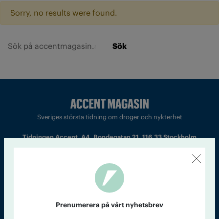
Sorry, no results were found.
Sök
Sveriges största tidning om droger och nykterhet
Tidningen Accent, A4, Bondegatan 21, 116 33 Stockholm
accent@iogt.se
Chefredaktör och ansvarig utgivare: Barbro Janson Lundkvist,
barbro@a4.se.
Prenumerera på vårt nyhetsbrev