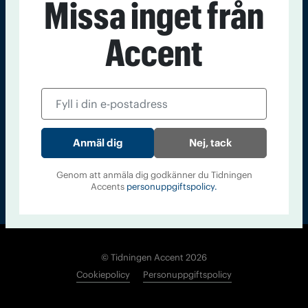
Missa inget från
Kontakt
Om Tidningen
Tidningsarkiv
In English
Accent
Läs tidigare
nummer av
Accent
Nej, tack
Genom att anmäla dig godkänner du Tidningen
Accents
personuppgiftspolicy.
© Tidningen Accent 2026
Cookiepolicy
Personuppgiftspolicy