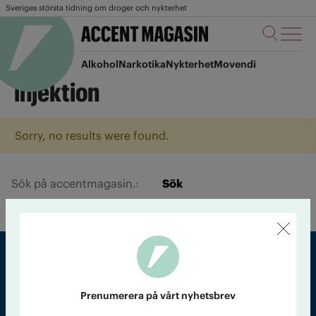
Sveriges största tidning om droger och nykterhet
Alkohol
Narkotika
Nykterhet
Movendi
injektion
Sorry, no results were found.
Sök
Sveriges största tidning om droger och nykterhet
Prenumerera på vårt nyhetsbrev
Tidningen Accent, A4, Bondegatan 21, 116 33 Stockholm