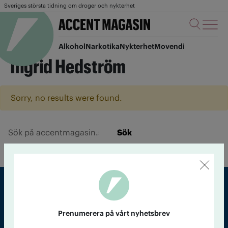
Sveriges största tidning om droger och nykterhet
Alkohol
Narkotika
Nykterhet
Movendi
Ingrid Hedström
Sorry, no results were found.
Sök
Sveriges största tidning om droger och nykterhet
Prenumerera på vårt nyhetsbrev
Tidningen Accent, A4, Bondegatan 21, 116 33 Stockholm