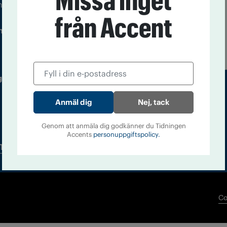
Missa inget
m droger och nykterhet
från Accent
Läs tidigare
ndegatan 21, 116 33 Stockholm
nummer av
Accent
 utgivare: Barbro Janson Lundkvist,
Nej, tack
Genom att anmäla dig godkänner du Tidningen
Accents
personuppgiftspolicy.
Tidningsarkiv
In English
Co