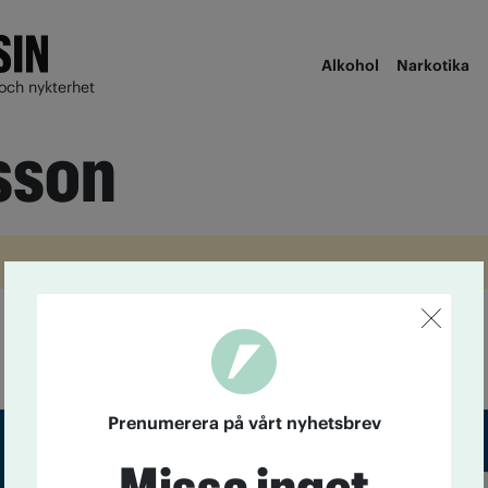
Alkohol
Narkotika
och nykterhet
lsson
Prenumerera på vårt nyhetsbrev