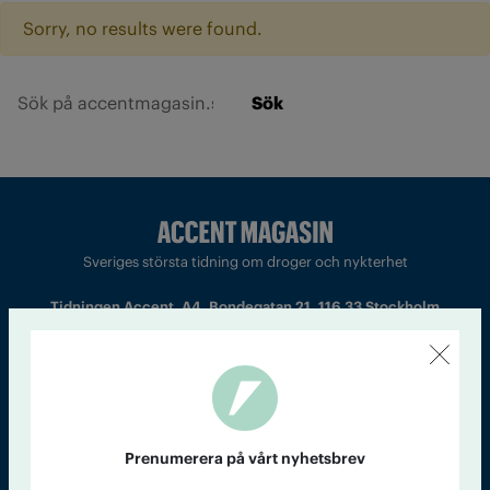
Sorry, no results were found.
Sök
Sveriges största tidning om droger och nykterhet
Tidningen Accent, A4, Bondegatan 21, 116 33 Stockholm
accent@iogt.se
Chefredaktör och ansvarig utgivare: Barbro Janson Lundkvist,
barbro@a4.se.
Prenumerera på vårt nyhetsbrev