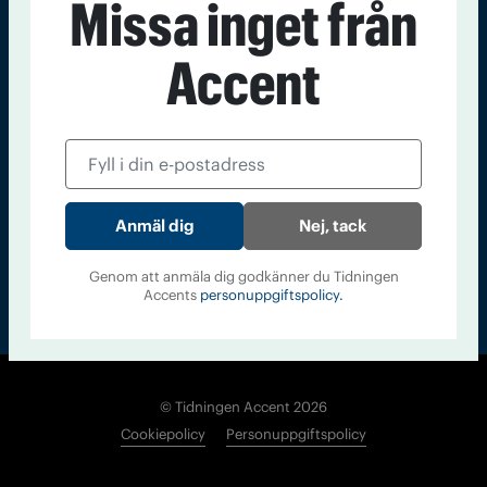
Missa inget från
Kontakt
Om Tidningen
Tidningsarkiv
In English
Accent
Läs tidigare
nummer av
Accent
Nej, tack
Genom att anmäla dig godkänner du Tidningen
Accents
personuppgiftspolicy.
© Tidningen Accent 2026
Cookiepolicy
Personuppgiftspolicy