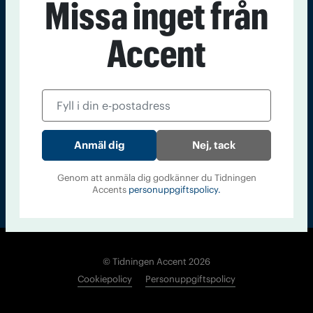
Missa inget från
Kontakt
Om Tidningen
Tidningsarkiv
In English
Accent
Läs tidigare
nummer av
Accent
Nej, tack
Genom att anmäla dig godkänner du Tidningen
Accents
personuppgiftspolicy.
© Tidningen Accent 2026
Cookiepolicy
Personuppgiftspolicy