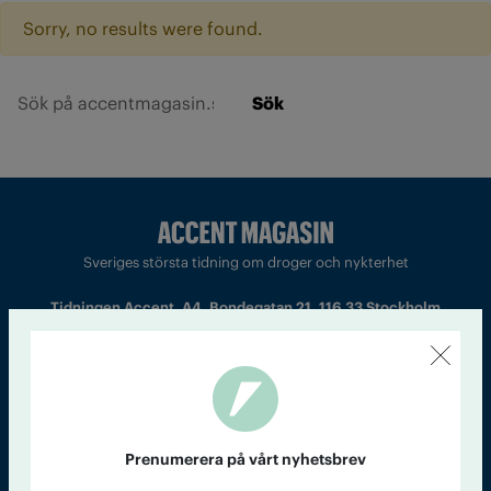
Sorry, no results were found.
Sök
Sveriges största tidning om droger och nykterhet
Tidningen Accent, A4, Bondegatan 21, 116 33 Stockholm
accent@iogt.se
Chefredaktör och ansvarig utgivare: Barbro Janson Lundkvist,
barbro@a4.se.
Prenumerera på vårt nyhetsbrev