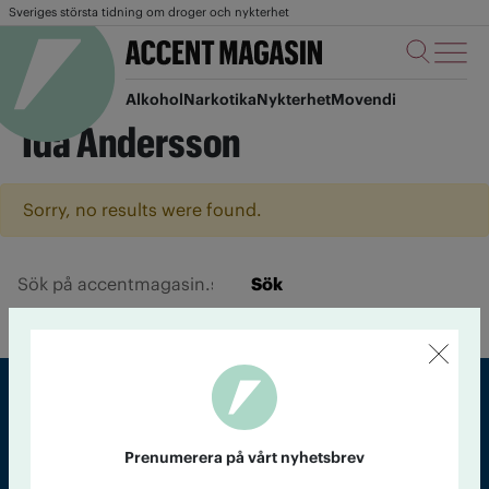
Sveriges största tidning om droger och nykterhet
Alkohol
Narkotika
Nykterhet
Movendi
Ida Andersson
Sorry, no results were found.
Sök
Sveriges största tidning om droger och nykterhet
Prenumerera på vårt nyhetsbrev
Tidningen Accent, A4, Bondegatan 21, 116 33 Stockholm