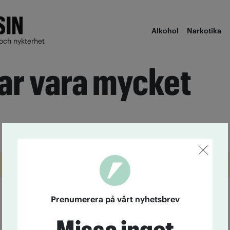
Alkohol
Narkotika
och nykterhet
ar vara mycket
Prenumerera på vårt nyhetsbrev