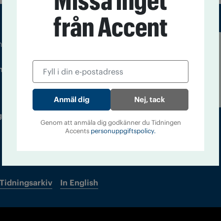
Missa inget
från Accent
m droger och nykterhet
Läs tidigare
ndegatan 21, 116 33 Stockholm
nummer av
Accent
Nej, tack
 utgivare: Barbro Janson Lundkvist,
Genom att anmäla dig godkänner du Tidningen
Accents
personuppgiftspolicy.
Tidningsarkiv
In English