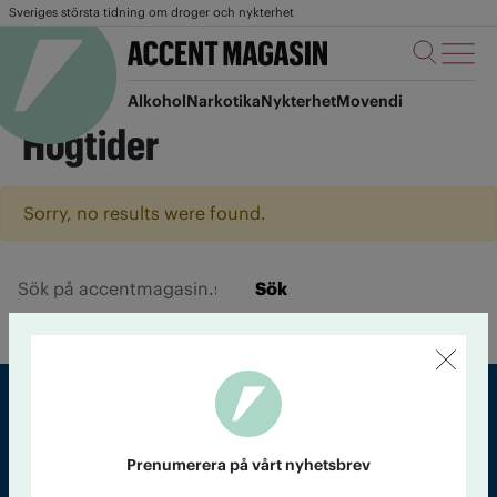
Sveriges största tidning om droger och nykterhet
Alkohol
Narkotika
Nykterhet
Movendi
Högtider
Sorry, no results were found.
Sök
Sveriges största tidning om droger och nykterhet
Prenumerera på vårt nyhetsbrev
Tidningen Accent, A4, Bondegatan 21, 116 33 Stockholm