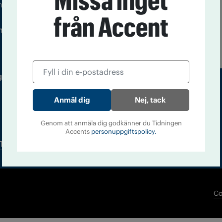
Missa inget
m droger och nykterhet
från Accent
Läs tidigare
ndegatan 21, 116 33 Stockholm
nummer av
Accent
 utgivare: Barbro Janson Lundkvist,
Nej, tack
Genom att anmäla dig godkänner du Tidningen
Accents
personuppgiftspolicy.
Tidningsarkiv
In English
Co