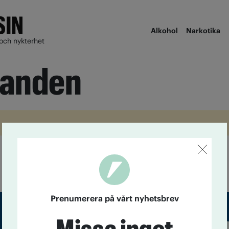
Alkohol
Narkotika
och nykterhet
 sanden
Prenumerera på vårt nyhetsbrev