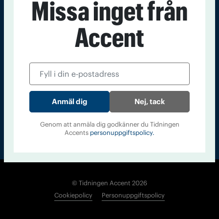
Missa inget från
Kontakt
Om Tidningen
Tidningsarkiv
In English
Accent
Läs tidigare
nummer av
Accent
Nej, tack
Genom att anmäla dig godkänner du Tidningen
Accents
personuppgiftspolicy.
© Tidningen Accent 2026
Cookiepolicy
Personuppgiftspolicy