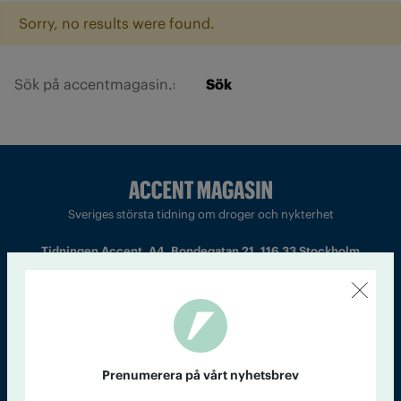
Sorry, no results were found.
Sök
Sveriges största tidning om droger och nykterhet
Tidningen Accent, A4, Bondegatan 21, 116 33 Stockholm
accent@iogt.se
Chefredaktör och ansvarig utgivare: Barbro Janson Lundkvist,
barbro@a4.se.
Prenumerera på vårt nyhetsbrev