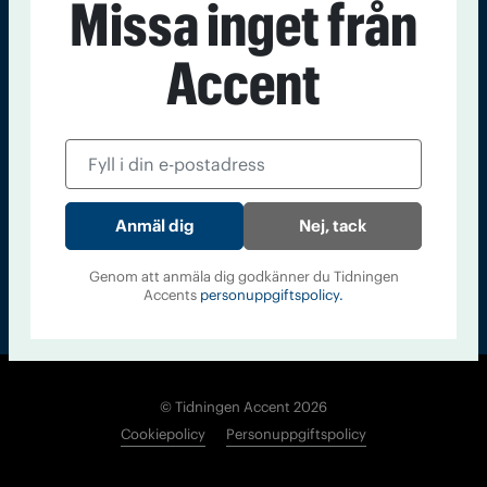
Missa inget från
Kontakt
Om Tidningen
Tidningsarkiv
In English
Accent
Läs tidigare
nummer av
Accent
Nej, tack
Genom att anmäla dig godkänner du Tidningen
Accents
personuppgiftspolicy.
© Tidningen Accent 2026
Cookiepolicy
Personuppgiftspolicy