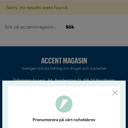
Sorry, no results were found.
Sök
Sveriges största tidning om droger och nykterhet
Tidningen Accent, A4, Bondegatan 21, 116 33 Stockholm
accent@iogt.se
Chefredaktör och ansvarig utgivare: Barbro Janson Lundkvist,
barbro@a4.se.
Prenumerera på vårt nyhetsbrev