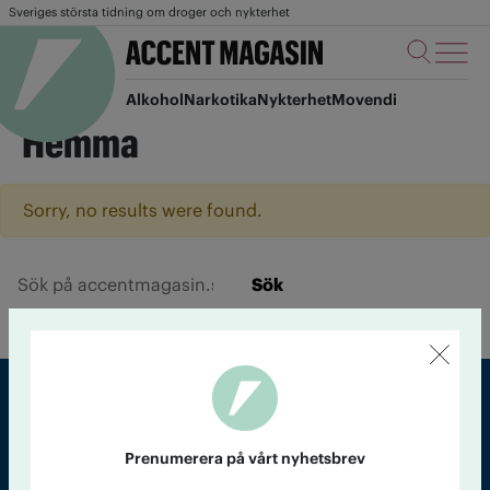
Sveriges största tidning om droger och nykterhet
Alkohol
Narkotika
Nykterhet
Movendi
Hemma
Sorry, no results were found.
Sök
Sveriges största tidning om droger och nykterhet
Prenumerera på vårt nyhetsbrev
Tidningen Accent, A4, Bondegatan 21, 116 33 Stockholm