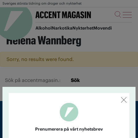
Sveriges största tidning om droger och nykterhet
Alkohol
Narkotika
Nykterhet
Movendi
Helena Wannberg
Sorry, no results were found.
Sök
Sveriges största tidning om droger och nykterhet
Prenumerera på vårt nyhetsbrev
Tidningen Accent, A4, Bondegatan 21, 116 33 Stockholm