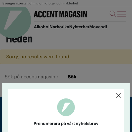
Sveriges största tidning om droger och nykterhet
Alkohol
Narkotika
Nykterhet
Movendi
Heden
Sorry, no results were found.
Sök
Sveriges största tidning om droger och nykterhet
Prenumerera på vårt nyhetsbrev
Tidningen Accent, A4, Bondegatan 21, 116 33 Stockholm