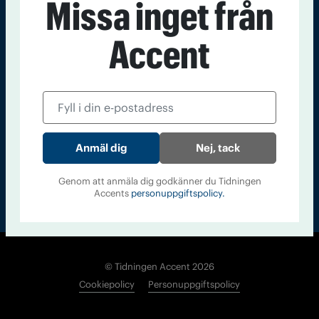
Missa inget från
Kontakt
Om Tidningen
Tidningsarkiv
In English
Accent
Läs tidigare
nummer av
Accent
Nej, tack
Genom att anmäla dig godkänner du Tidningen
Accents
personuppgiftspolicy.
© Tidningen Accent 2026
Cookiepolicy
Personuppgiftspolicy