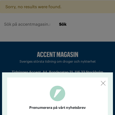
Sorry, no results were found.
Sök
Sveriges största tidning om droger och nykterhet
Tidningen Accent, A4, Bondegatan 21, 116 33 Stockholm
accent@iogt.se
Chefredaktör och ansvarig utgivare: Barbro Janson Lundkvist,
barbro@a4.se.
Prenumerera på vårt nyhetsbrev