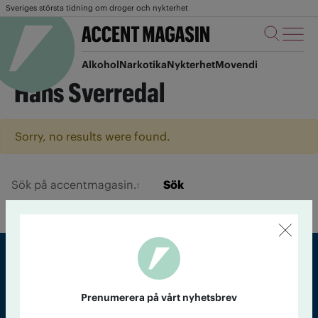
Sveriges största tidning om droger och nykterhet
Alkohol
Narkotika
Nykterhet
Movendi
Hans Sverredal
Sorry, no results were found.
Sök
Sveriges största tidning om droger och nykterhet
Prenumerera på vårt nyhetsbrev
Tidningen Accent, A4, Bondegatan 21, 116 33 Stockholm