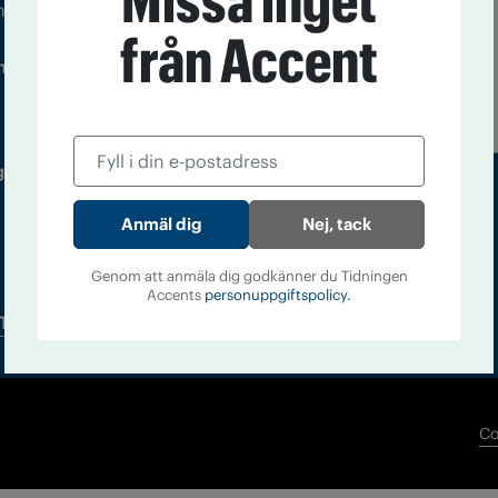
Missa inget
m droger och nykterhet
från Accent
Läs tidigare
ndegatan 21, 116 33 Stockholm
nummer av
Accent
 utgivare: Barbro Janson Lundkvist,
Nej, tack
Genom att anmäla dig godkänner du Tidningen
Accents
personuppgiftspolicy.
Tidningsarkiv
In English
Co