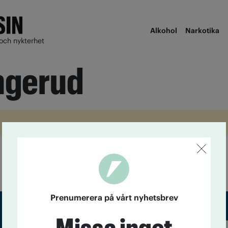
Alkohol
Narkotika
och nykterhet
ngerud
Prenumerera på vårt nyhetsbrev