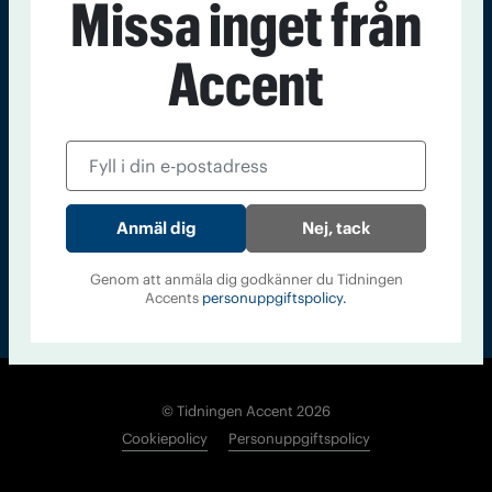
Missa inget från
Kontakt
Om Tidningen
Tidningsarkiv
In English
Accent
Läs tidigare
nummer av
Accent
Nej, tack
Genom att anmäla dig godkänner du Tidningen
Accents
personuppgiftspolicy.
© Tidningen Accent 2026
Cookiepolicy
Personuppgiftspolicy