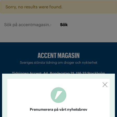
Sorry, no results were found.
Sök
Sveriges största tidning om droger och nykterhet
Tidningen Accent, A4, Bondegatan 21, 116 33 Stockholm
accent@iogt.se
Chefredaktör och ansvarig utgivare: Barbro Janson Lundkvist,
barbro@a4.se.
Prenumerera på vårt nyhetsbrev