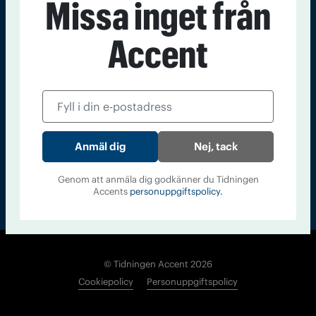
Missa inget från
Kontakt
Om Tidningen
Tidningsarkiv
In English
Accent
Läs tidigare
nummer av
Accent
Nej, tack
Genom att anmäla dig godkänner du Tidningen
Accents
personuppgiftspolicy.
© Tidningen Accent 2026
Cookiepolicy
Personuppgiftspolicy