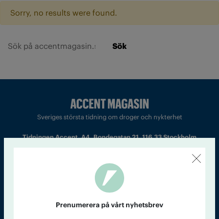
Sorry, no results were found.
Sök
Sveriges största tidning om droger och nykterhet
Tidningen Accent, A4, Bondegatan 21, 116 33 Stockholm
accent@iogt.se
Chefredaktör och ansvarig utgivare: Barbro Janson Lundkvist,
barbro@a4.se.
Prenumerera på vårt nyhetsbrev