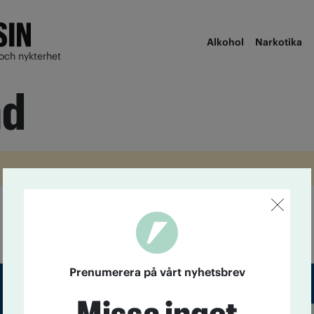
Alkohol
Narkotika
och nykterhet
nd
Prenumerera på vårt nyhetsbrev