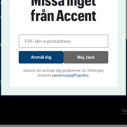
Missa inget
m droger och nykterhet
från Accent
Läs tidigare
ndegatan 21, 116 33 Stockholm
nummer av
Accent
 utgivare: Barbro Janson Lundkvist,
Nej, tack
Genom att anmäla dig godkänner du Tidningen
Accents
personuppgiftspolicy.
Tidningsarkiv
In English
Co