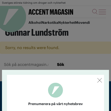
Sveriges största tidning om droger och nykterhet
Alkohol
Narkotika
Nykterhet
Movendi
Gunnar Lundström
Sorry, no results were found.
Sök
Sveriges största tidning om droger och nykterhet
Prenumerera på vårt nyhetsbrev
Tidningen Accent, A4, Bondegatan 21, 116 33 Stockholm