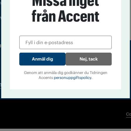
Missa inget
m droger och nykterhet
från Accent
Läs tidigare
ndegatan 21, 116 33 Stockholm
nummer av
Accent
 utgivare: Barbro Janson Lundkvist,
Nej, tack
Genom att anmäla dig godkänner du Tidningen
Accents
personuppgiftspolicy.
Tidningsarkiv
In English
Co