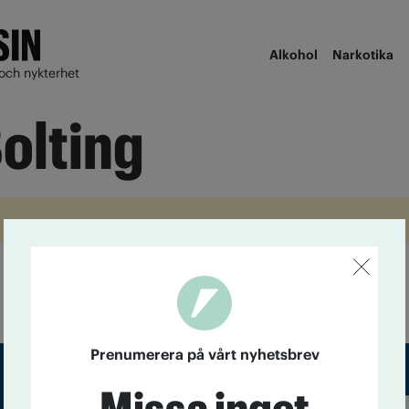
Alkohol
Narkotika
och nykterhet
olting
Prenumerera på vårt nyhetsbrev