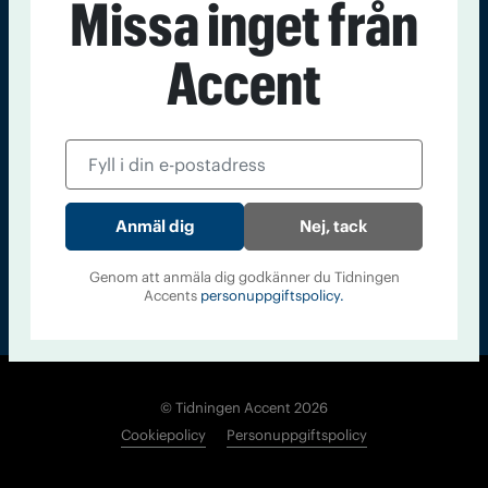
Missa inget från
Kontakt
Om Tidningen
Tidningsarkiv
In English
Accent
Läs tidigare
nummer av
Accent
Nej, tack
Genom att anmäla dig godkänner du Tidningen
Accents
personuppgiftspolicy.
© Tidningen Accent 2026
Cookiepolicy
Personuppgiftspolicy