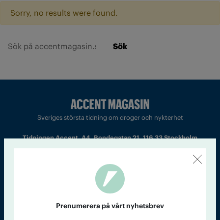
Sorry, no results were found.
Sök
Sveriges största tidning om droger och nykterhet
Tidningen Accent, A4, Bondegatan 21, 116 33 Stockholm
accent@iogt.se
Chefredaktör och ansvarig utgivare: Barbro Janson Lundkvist,
barbro@a4.se.
Prenumerera på vårt nyhetsbrev