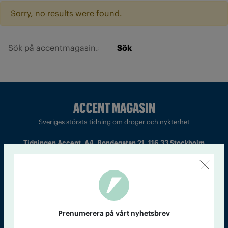
Sorry, no results were found.
Sök
Sveriges största tidning om droger och nykterhet
Tidningen Accent, A4, Bondegatan 21, 116 33 Stockholm
accent@iogt.se
Chefredaktör och ansvarig utgivare: Barbro Janson Lundkvist,
barbro@a4.se.
Prenumerera på vårt nyhetsbrev