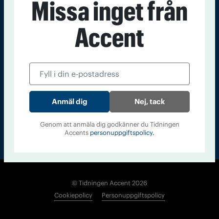
Missa inget från
Kontakt
Om Tidningen
Tidningsarkiv
In English
Accent
Läs tidigare
nummer av
Accent
Nej, tack
Genom att anmäla dig godkänner du Tidningen
Accents
personuppgiftspolicy.
© Tidningen Accent 2026
Cookiepolicy
Personuppgiftspolicy