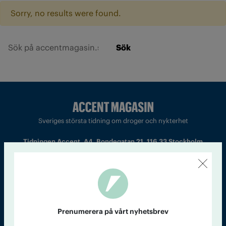
Sorry, no results were found.
Sök
Sveriges största tidning om droger och nykterhet
Tidningen Accent, A4, Bondegatan 21, 116 33 Stockholm
accent@iogt.se
Chefredaktör och ansvarig utgivare: Barbro Janson Lundkvist,
barbro@a4.se.
Prenumerera på vårt nyhetsbrev