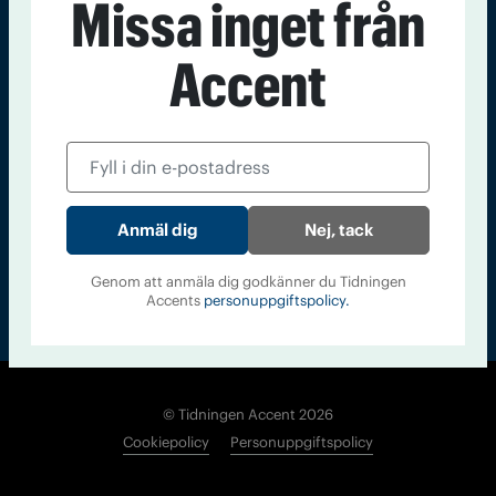
Missa inget från
Kontakt
Om Tidningen
Tidningsarkiv
In English
Accent
Läs tidigare
nummer av
Accent
Nej, tack
Genom att anmäla dig godkänner du Tidningen
Accents
personuppgiftspolicy.
© Tidningen Accent 2026
Cookiepolicy
Personuppgiftspolicy