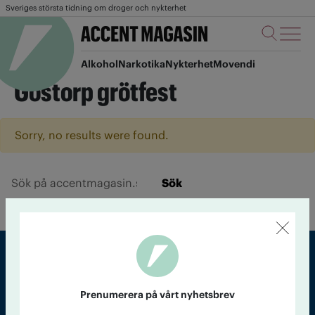
Sveriges största tidning om droger och nykterhet
Alkohol
Narkotika
Nykterhet
Movendi
Göstorp grötfest
Sorry, no results were found.
Sök
Sveriges största tidning om droger och nykterhet
Prenumerera på vårt nyhetsbrev
Tidningen Accent, A4, Bondegatan 21, 116 33 Stockholm