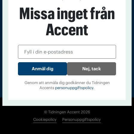
Kontakt
Om Tidningen
Tidningsarkiv
In English
Missa inget från
Accent
Läs tidigare
nummer av
Accent
Nej, tack
Genom att anmäla dig godkänner du Tidningen
Accents
personuppgiftspolicy.
© Tidningen Accent 2026
Cookiepolicy
Personuppgiftspolicy