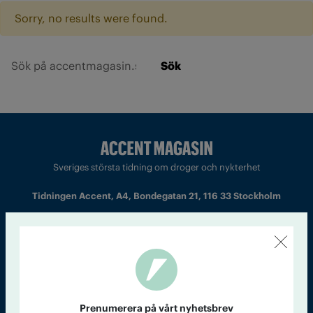
Sorry, no results were found.
Sök
Sveriges största tidning om droger och nykterhet
Tidningen Accent, A4, Bondegatan 21, 116 33 Stockholm
accent@iogt.se
Chefredaktör och ansvarig utgivare: Barbro Janson Lundkvist,
barbro@a4.se.
Prenumerera på vårt nyhetsbrev