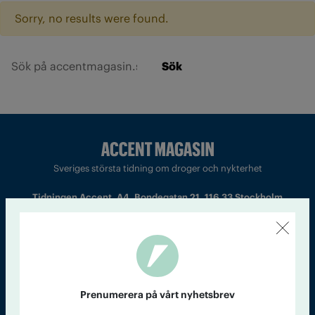
Sorry, no results were found.
Sök
Sveriges största tidning om droger och nykterhet
Tidningen Accent, A4, Bondegatan 21, 116 33 Stockholm
accent@iogt.se
Chefredaktör och ansvarig utgivare: Barbro Janson Lundkvist,
barbro@a4.se.
Prenumerera på vårt nyhetsbrev