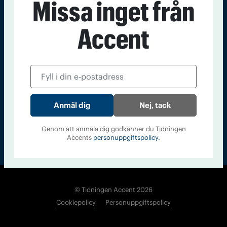
Missa inget från
Kontakt
Om Tidningen
Tidningsarkiv
In English
Accent
Läs tidigare
nummer av
Accent
Nej, tack
Genom att anmäla dig godkänner du Tidningen
Accents
personuppgiftspolicy.
© Tidningen Accent 2026
Cookiepolicy
Personuppgiftspolicy