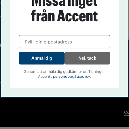
Missa inget
m droger och nykterhet
från Accent
Läs tidigare
ndegatan 21, 116 33 Stockholm
nummer av
Accent
 utgivare: Barbro Janson Lundkvist,
Nej, tack
Genom att anmäla dig godkänner du Tidningen
Accents
personuppgiftspolicy.
Tidningsarkiv
In English
Co