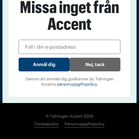
Missa inget från
Kontakt
Om Tidningen
Tidningsarkiv
In English
Accent
Läs tidigare
nummer av
Accent
Nej, tack
Genom att anmäla dig godkänner du Tidningen
Accents
personuppgiftspolicy.
© Tidningen Accent 2026
Cookiepolicy
Personuppgiftspolicy