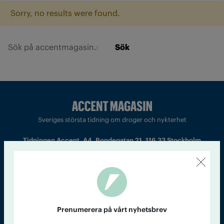
Sorry, no results were found.
Sök
Sveriges största tidning om droger och nykterhet
Tidningen Accent, A4, Bondegatan 21, 116 33 Stockholm
accent@iogt.se
Chefredaktör och ansvarig utgivare: Barbro Janson Lundkvist,
barbro@a4.se.
Prenumerera på vårt nyhetsbrev