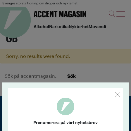
Sveriges största tidning om droger och nykterhet
Alkohol
Narkotika
Nykterhet
Movendi
GB
Sorry, no results were found.
Sök
Sveriges största tidning om droger och nykterhet
Prenumerera på vårt nyhetsbrev
Tidningen Accent, A4, Bondegatan 21, 116 33 Stockholm