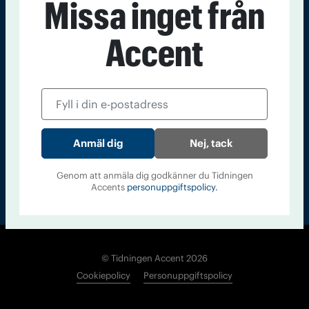
Missa inget från
Kontakt
Om Tidningen
Tidningsarkiv
In English
Accent
Läs tidigare
nummer av
Accent
Nej, tack
Genom att anmäla dig godkänner du Tidningen
Accents
personuppgiftspolicy.
© Tidningen Accent 2026
Cookiepolicy
Personuppgiftspolicy