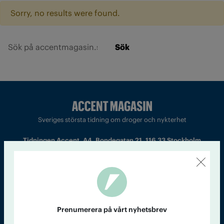
Sorry, no results were found.
Sök
Sveriges största tidning om droger och nykterhet
Tidningen Accent, A4, Bondegatan 21, 116 33 Stockholm
accent@iogt.se
Chefredaktör och ansvarig utgivare: Barbro Janson Lundkvist,
barbro@a4.se.
Prenumerera på vårt nyhetsbrev