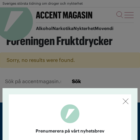
Sveriges största tidning om droger och nykterhet
Alkohol
Narkotika
Nykterhet
Movendi
Föreningen Fruktdrycker
Sorry, no results were found.
Sök
Sveriges största tidning om droger och nykterhet
Prenumerera på vårt nyhetsbrev
Tidningen Accent, A4, Bondegatan 21, 116 33 Stockholm