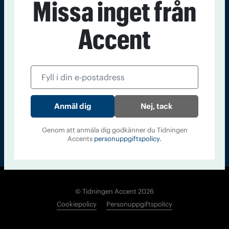
Missa inget från
Kontakt
Om Tidningen
Tidningsarkiv
In English
Accent
Läs tidigare
nummer av
Accent
Nej, tack
Genom att anmäla dig godkänner du Tidningen
Accents
personuppgiftspolicy.
© Tidningen Accent 2026
Cookiepolicy
Personuppgiftspolicy