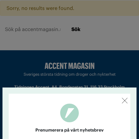
Sorry, no results were found.
Sök
Sveriges största tidning om droger och nykterhet
Tidningen Accent, A4, Bondegatan 21, 116 33 Stockholm
accent@iogt.se
Chefredaktör och ansvarig utgivare: Barbro Janson Lundkvist,
barbro@a4.se.
Prenumerera på vårt nyhetsbrev