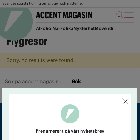
Sveriges största tidning om droger och nykterhet
Alkohol
Narkotika
Nykterhet
Movendi
Flygresor
Sorry, no results were found.
Sök
Sveriges största tidning om droger och nykterhet
Prenumerera på vårt nyhetsbrev
Tidningen Accent, A4, Bondegatan 21, 116 33 Stockholm