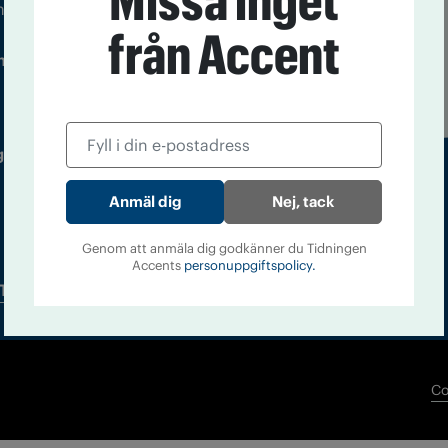
Missa inget
m droger och nykterhet
från Accent
Läs tidigare
ndegatan 21, 116 33 Stockholm
nummer av
Accent
 utgivare: Barbro Janson Lundkvist,
Nej, tack
Genom att anmäla dig godkänner du Tidningen
Accents
personuppgiftspolicy.
Tidningsarkiv
In English
Co