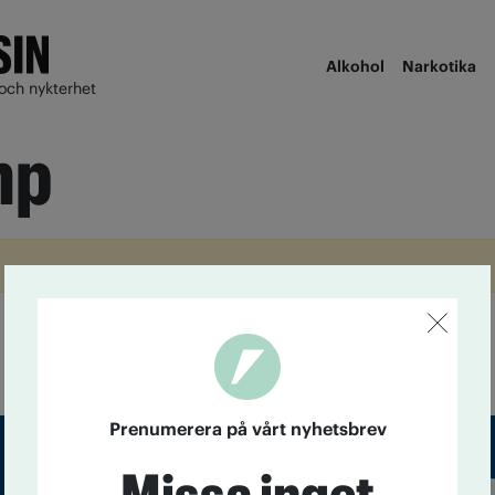
Alkohol
Narkotika
och nykterhet
mp
Prenumerera på vårt nyhetsbrev