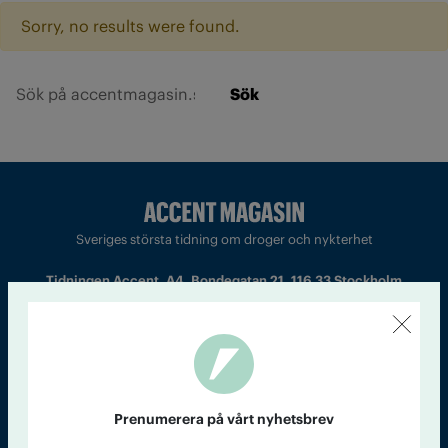
Sorry, no results were found.
Sök
Sveriges största tidning om droger och nykterhet
Tidningen Accent, A4, Bondegatan 21, 116 33 Stockholm
accent@iogt.se
Chefredaktör och ansvarig utgivare: Barbro Janson Lundkvist,
barbro@a4.se.
Prenumerera på vårt nyhetsbrev