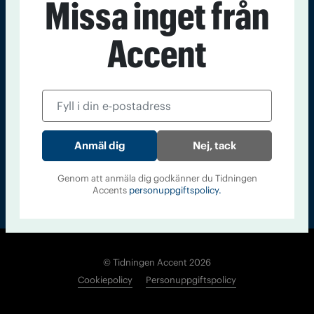
Missa inget från
Kontakt
Om Tidningen
Tidningsarkiv
In English
Accent
Läs tidigare
nummer av
Accent
Nej, tack
Genom att anmäla dig godkänner du Tidningen
Accents
personuppgiftspolicy.
© Tidningen Accent 2026
Cookiepolicy
Personuppgiftspolicy