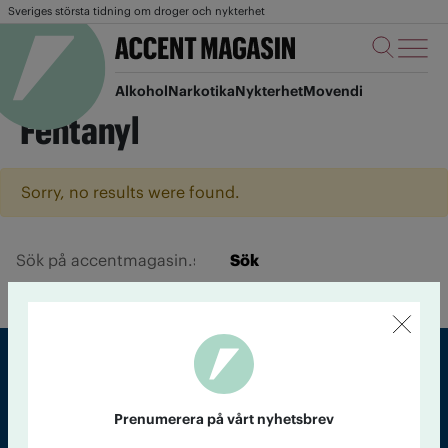
Sveriges största tidning om droger och nykterhet
Alkohol
Narkotika
Nykterhet
Movendi
Fentanyl
Sorry, no results were found.
Sök
Sveriges största tidning om droger och nykterhet
Prenumerera på vårt nyhetsbrev
Tidningen Accent, A4, Bondegatan 21, 116 33 Stockholm