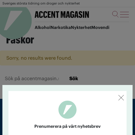
Sveriges största tidning om droger och nykterhet
Alkohol
Narkotika
Nykterhet
Movendi
Faskor
Sorry, no results were found.
Sök
Sveriges största tidning om droger och nykterhet
Prenumerera på vårt nyhetsbrev
Tidningen Accent, A4, Bondegatan 21, 116 33 Stockholm